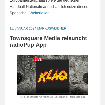
Europameisterschaftsspiele der deutschen
Handball-Nationalmannschaft. Ich nutze dieses
Sportschau
Weiterlesen …
11. JANUAR 2024
MARKUSWEIDNER
Townsquare Media relauncht
radioPup App
Großes Update für radioPup (Screenshot: RadioBlog.eu)