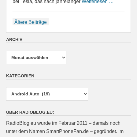
bei Tesla, das nach jahrelanger
Weiterlesen …
Beitragsnavigation
Ältere Beiträge
ARCHIV
Archiv
KATEGORIEN
Kategorien
ÜBER RADIOBLOG.EU:
RadioBlog.eu wurde im Februar 2011 – damals noch
unter dem Namen SmartPhoneFan.de – gegründet. Im