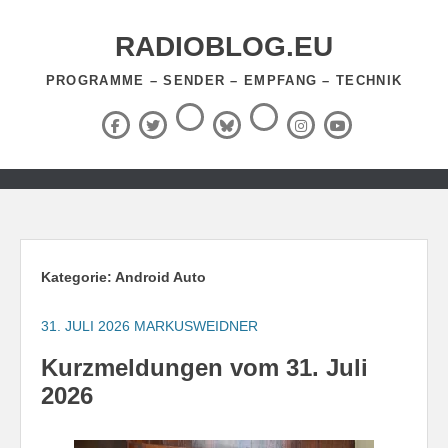
Zum
Inhalt
RADIOBLOG.EU
springen
PROGRAMME – SENDER – EMPFANG – TECHNIK
Threads
RSS-
Facebook
X
BlueSky
Instagram
YouTube
Feed
(Twitter)
Zum
Inhalt
springen
Kategorie:
Android Auto
31. JULI 2026
MARKUSWEIDNER
Kurzmeldungen vom 31. Juli
2026