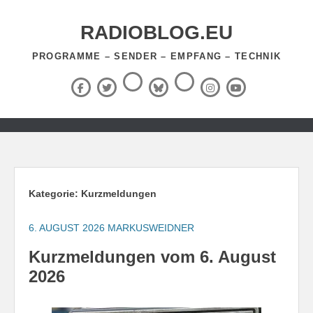
Zum
Inhalt
RADIOBLOG.EU
springen
PROGRAMME – SENDER – EMPFANG – TECHNIK
Threads
RSS-
Facebook
X
BlueSky
Instagram
YouTube
Feed
(Twitter)
Zum
Inhalt
springen
Kategorie:
Kurzmeldungen
6. AUGUST 2026
MARKUSWEIDNER
Kurzmeldungen vom 6. August
2026