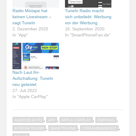
Radio Mixtape hat
TuneIn Radio macht
keinen Livestream –
sich unbeliebt: Werbung
sagt TuneIn
vor der Werbung
2. Dezember 2025
16. September 2020
In "App"
In "SmartPhoneFan.de"
Nach Laut.fm-
Aufschaltung: TuneIn
neu getestet
27. Juli 2022
In "Apple CarPlay"
,
,
,
,
ANDROID AUTO
APP
APPLE CARPLAY
EMPFANG
,
,
,
INTERNETRADIO
SMARTPHONE
STREAMINGDIENST