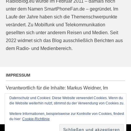
RadioBlog.eu wurde im Februar 2011 – damals noch
unter dem Namen SmartPhoneFan.de – gegründet. Im
Laufe der Jahre haben sich die Themenschwerpunkte
verändert. Zu Mobilfunk und Telekommunikation
gesellten sich unter anderem Reisen und Medien. Seit
2022 widmet sich das Blog ausschließlich Berichten aus
dem Radio- und Medienbereich.
IMPRESSUM
Verantwortlich für die Inhalte: Markus Weidner, Im
Ziegelacker 20, D-63599 Biebergemünd, E-Mail:
Datenschutz und Cookies: Diese Website verwendet Cookies. Wenn du
die Website weiterhin nutzt, stimmst du der Verwendung von Cookies zu.
post@radioblog.eu
Technik und Administration: Thomas Michel
Weitere Informationen, beispielsweise zur Kontrolle von Cookies, findest
du hier:
Cookie-Richtlinie