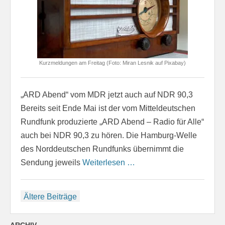
Kurzmeldungen am Freitag (Foto: Miran Lesnik auf Pixabay)
„ARD Abend“ vom MDR jetzt auch auf NDR 90,3
Bereits seit Ende Mai ist der vom Mitteldeutschen
Rundfunk produzierte „ARD Abend – Radio für Alle“
auch bei NDR 90,3 zu hören. Die Hamburg-Welle
des Norddeutschen Rundfunks übernimmt die
Sendung jeweils
Weiterlesen …
Beitragsnavigation
Ältere Beiträge
ARCHIV