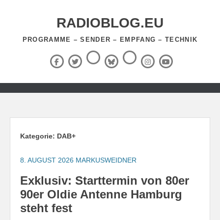
Zum
Inhalt
RADIOBLOG.EU
springen
PROGRAMME – SENDER – EMPFANG – TECHNIK
Threads
RSS-
Facebook
X
BlueSky
Instagram
YouTube
Feed
(Twitter)
Zum
Inhalt
springen
Kategorie:
DAB+
8. AUGUST 2026
MARKUSWEIDNER
Exklusiv: Starttermin von 80er
90er Oldie Antenne Hamburg
steht fest