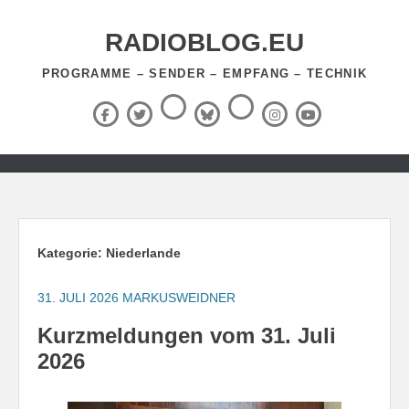
Zum
Inhalt
RADIOBLOG.EU
springen
PROGRAMME – SENDER – EMPFANG – TECHNIK
Threads
RSS-
Facebook
X
BlueSky
Instagram
YouTube
Feed
(Twitter)
Zum
Inhalt
springen
Kategorie:
Niederlande
31. JULI 2026
MARKUSWEIDNER
Kurzmeldungen vom 31. Juli
2026