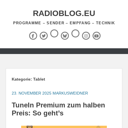
Zum
Inhalt
RADIOBLOG.EU
springen
PROGRAMME – SENDER – EMPFANG – TECHNIK
Threads
RSS-
Facebook
X
BlueSky
Instagram
YouTube
Feed
(Twitter)
Zum
Inhalt
springen
Kategorie:
Tablet
23. NOVEMBER 2025
MARKUSWEIDNER
TuneIn Premium zum halben
Preis: So geht’s