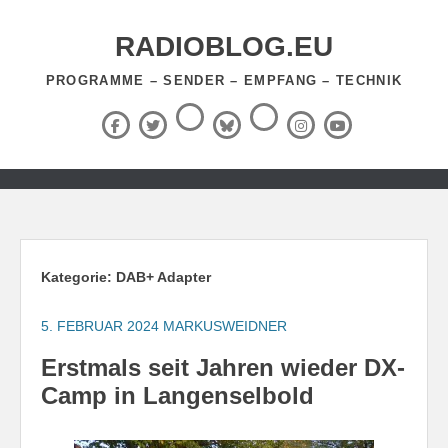
Zum
Inhalt
RADIOBLOG.EU
springen
PROGRAMME – SENDER – EMPFANG – TECHNIK
Threads
RSS-
Facebook
X
BlueSky
Instagram
YouTube
Feed
(Twitter)
Zum
Inhalt
springen
Kategorie:
DAB+ Adapter
5. FEBRUAR 2024
MARKUSWEIDNER
Erstmals seit Jahren wieder DX-
Camp in Langenselbold