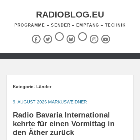
Zum
Inhalt
RADIOBLOG.EU
springen
PROGRAMME – SENDER – EMPFANG – TECHNIK
Threads
RSS-
Facebook
X
BlueSky
Instagram
YouTube
Feed
(Twitter)
Zum
Inhalt
springen
Kategorie:
Länder
9. AUGUST 2026
MARKUSWEIDNER
Radio Bavaria International
kehrte für einen Vormittag in
den Äther zurück