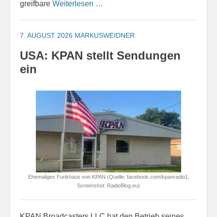
greifbare
Weiterlesen …
7. AUGUST 2026
MARKUSWEIDNER
USA: KPAN stellt Sendungen
ein
Ehemaliges Funkhaus von KPAN (Quelle: facebook.com/kpanradio1,
Screenshot: RadioBlog.eu)
KPAN Broadcasters LLC hat den Betrieb seines