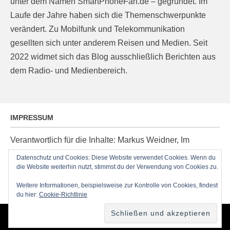
unter dem Namen SmartPhoneFan.de – gegründet. Im
Laufe der Jahre haben sich die Themenschwerpunkte
verändert. Zu Mobilfunk und Telekommunikation
gesellten sich unter anderem Reisen und Medien. Seit
2022 widmet sich das Blog ausschließlich Berichten aus
dem Radio- und Medienbereich.
IMPRESSUM
Verantwortlich für die Inhalte: Markus Weidner, Im
Ziegelacker 20, D-63599 Biebergemünd, E-Mail:
Datenschutz und Cookies: Diese Website verwendet Cookies. Wenn du
post@radioblog.eu
die Website weiterhin nutzt, stimmst du der Verwendung von Cookies zu.
Technik und Administration: Thomas Michel
Weitere Informationen, beispielsweise zur Kontrolle von Cookies, findest
du hier:
Cookie-Richtlinie
Copyright © 2026
RadioBlog.eu
•
Chicago von
Catch Themes