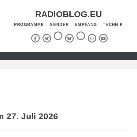
RADIOBLOG.EU
PROGRAMME – SENDER – EMPFANG – TECHNIK
Threads
RSS-
Facebook
X
BlueSky
Instagram
YouTube
Feed
(Twitter)
27. Juli 2026