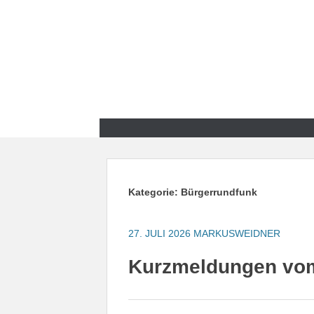
Zum
Inhalt
springen
Zum
Inhalt
springen
Kategorie:
Bürgerrundfunk
27. JULI 2026
MARKUSWEIDNER
Kurzmeldungen vom 