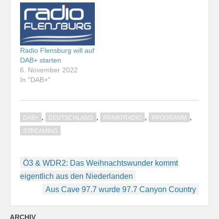
Radio Flensburg will auf
DAB+ starten
6. November 2022
In "DAB+"
,
,
,
,
DAB+
DEUTSCHLAND
PRIVATRADIO
PROGRAMM
STREAMING
Beitragsnavigation
Ö3 & WDR2: Das Weihnachtswunder kommt
eigentlich aus den Niederlanden
Aus Cave 97.7 wurde 97.7 Canyon Country
ARCHIV