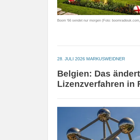
Boom '66 sendet nur morgen (Foto: boomradiouk.com,
28. JULI 2026
MARKUSWEIDNER
Belgien: Das änder
Lizenzverfahren in 