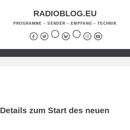
RADIOBLOG.EU
PROGRAMME – SENDER – EMPFANG – TECHNIK
Threads
RSS-
Facebook
X
BlueSky
Instagram
YouTube
Feed
(Twitter)
 Details zum Start des neuen