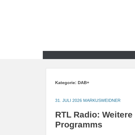
Zum
Inhalt
springen
Zum
Inhalt
springen
Kategorie:
DAB+
31. JULI 2026
MARKUSWEIDNER
RTL Radio: Weitere
Programms