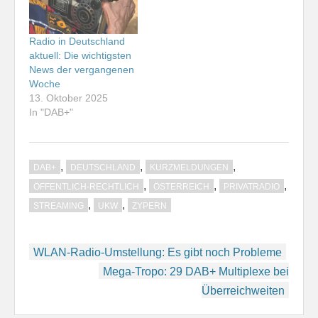
Radio in Deutschland
aktuell: Die wichtigsten
News der vergangenen
Woche
13. Oktober 2025
In "DAB+"
,
,
,
DAB+
DEUTSCHLAND
KURZMELDUNGEN
,
,
,
ÖFFENTLICH-RECHTLICH
ÖSTERREICH
PRIVATRADIO
,
,
STREAMING
UKW
ZYPERN
Beitragsnavigation
WLAN-Radio-Umstellung: Es gibt noch Probleme
Mega-Tropo: 29 DAB+ Multiplexe bei
Überreichweiten