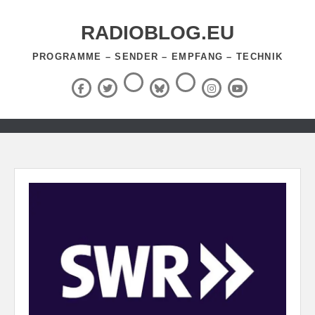
Zum
Inhalt
RADIOBLOG.EU
springen
PROGRAMME – SENDER – EMPFANG – TECHNIK
Threads
RSS-
Facebook
X
BlueSky
Instagram
YouTube
Feed
(Twitter)
Zum
Inhalt
springen