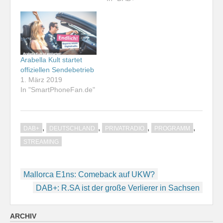
Arabella Kult startet
offiziellen Sendebetrieb
1. März 2019
In "SmartPhoneFan.de"
,
,
,
,
DAB+
DEUTSCHLAND
PRIVATRADIO
PROGRAMM
STREAMING
Beitragsnavigation
Mallorca E1ns: Comeback auf UKW?
DAB+: R.SA ist der große Verlierer in Sachsen
ARCHIV