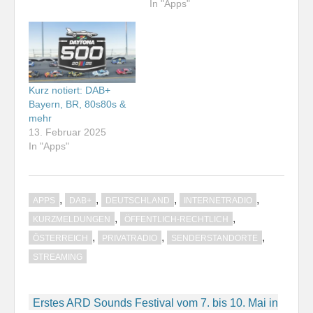
In "Apps"
Kurz notiert: DAB+
Bayern, BR, 80s80s &
mehr
13. Februar 2025
In "Apps"
,
,
,
,
APPS
DAB+
DEUTSCHLAND
INTERNETRADIO
,
,
KURZMELDUNGEN
ÖFFENTLICH-RECHTLICH
,
,
,
ÖSTERREICH
PRIVATRADIO
SENDERSTANDORTE
STREAMING
Beitragsnavigation
Erstes ARD Sounds Festival vom 7. bis 10. Mai in