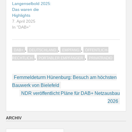
Langenselbold 2025:
Das waren die
Highlights
7. April 2025
In "DAB+"
,
,
,
DAB+
DEUTSCHLAND
EMPFANG
ÖFFENTLICH-
,
,
RECHTLICH
PORTABLER EMPFÄNGER
PRIVATRADIO
Beitragsnavigation
Fernmeldeturm Hünenburg: Besuch am höchsten
Bauwerk von Bielefeld
NDR veröffentlicht Pläne für DAB+ Netzausbau
2026
ARCHIV
Archiv