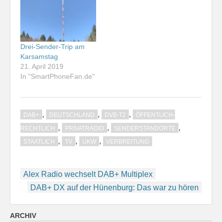
Drei-Sender-Trip am
Karsamstag
21. April 2019
In "SmartPhoneFan.de"
,
,
,
DAB+
DEUTSCHLAND
DVB-T2
ÖFFENTLICH-
,
,
,
RECHTLICH
PRIVATRADIO
SENDERSTANDORTE
,
,
,
STAATLICH
TV
UKW
VERBREITUNG
Beitragsnavigation
Alex Radio wechselt DAB+ Multiplex
DAB+ DX auf der Hünenburg: Das war zu hören
ARCHIV