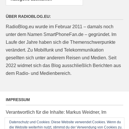
ÜBER RADIOBLOG.EU:
RadioBlog.eu wurde im Februar 2011 – damals noch
unter dem Namen SmartPhoneFan.de – gegründet. Im
Laufe der Jahre haben sich die Themenschwerpunkte
verändert. Zu Mobilfunk und Telekommunikation
gesellten sich unter anderem Reisen und Medien. Seit
2022 widmet sich das Blog ausschließlich Berichten aus
dem Radio- und Medienbereich.
IMPRESSUM
Verantwortlich für die Inhalte: Markus Weidner, Im
Ziegelacker 20, D-63599 Biebergemünd, E-Mail:
Datenschutz und Cookies: Diese Website verwendet Cookies. Wenn du
post@radioblog.eu
die Website weiterhin nutzt, stimmst du der Verwendung von Cookies zu.