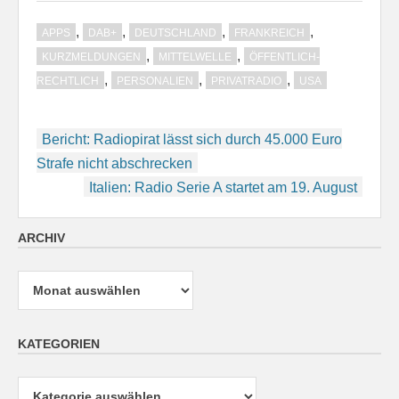
,
,
,
,
APPS
DAB+
DEUTSCHLAND
FRANKREICH
,
,
KURZMELDUNGEN
MITTELWELLE
ÖFFENTLICH-
,
,
,
RECHTLICH
PERSONALIEN
PRIVATRADIO
USA
Beitragsnavigation
Bericht: Radiopirat lässt sich durch 45.000 Euro
Strafe nicht abschrecken
Italien: Radio Serie A startet am 19. August
ARCHIV
Archiv
KATEGORIEN
Kategorien