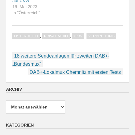
auf UKW
19. Mai 2023
In "Österreich"
,
,
,
ÖSTERREICH
PRIVATRADIO
UKW
VERBREITUNG
Beitragsnavigation
18 weitere Sendeanlagen für zweiten DAB+-
„Bundesmux“
DAB+-Lokalmux Chemnitz mit ersten Tests
ARCHIV
Archiv
KATEGORIEN