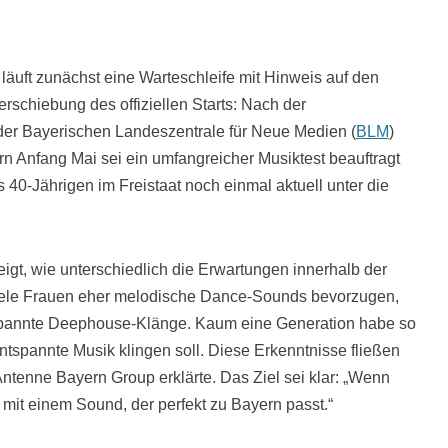
äuft zunächst eine Warteschleife mit Hinweis auf den
erschiebung des offiziellen Starts: Nach der
der Bayerischen Landeszentrale für Neue Medien (
BLM
)
n Anfang Mai sei ein umfangreicher Musiktest beauftragt
s 40-Jährigen im Freistaat noch einmal aktuell unter die
gt, wie unterschiedlich die Erwartungen innerhalb der
iele Frauen eher melodische Dance-Sounds bevorzugen,
spannte Deephouse-Klänge. Kaum eine Generation habe so
entspannte Musik klingen soll. Diese Erkenntnisse fließen
e Antenne Bayern Group erklärte. Das Ziel sei klar: „Wenn
 mit einem Sound, der perfekt zu Bayern passt.“