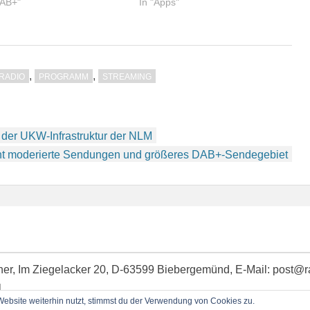
DAB+"
In "Apps"
,
,
TRADIO
PROGRAMM
STREAMING
 der UKW-Infrastruktur der NLM
t moderierte Sendungen und größeres DAB+-Sendegebiet
idner, Im Ziegelacker 20, D-63599 Biebergemünd, E-Mail: post@
l
bsite weiterhin nutzt, stimmst du der Verwendung von Cookies zu.