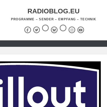
RADIOBLOG.EU
PROGRAMME – SENDER – EMPFANG – TECHNIK
Threads
RSS-
Facebook
X
BlueSky
Instagram
YouTube
Feed
(Twitter)