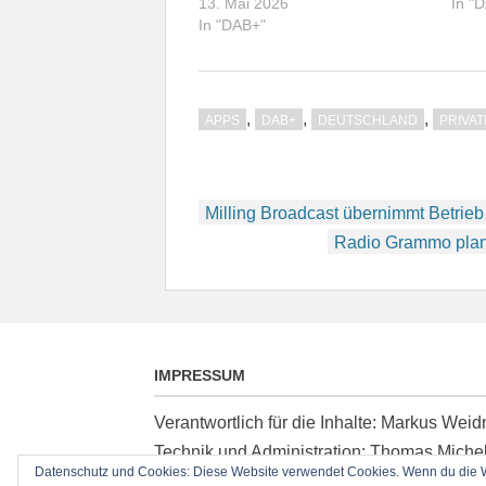
13. Mai 2026
In "
In "DAB+"
,
,
,
APPS
DAB+
DEUTSCHLAND
PRIVA
Beitragsnavigation
Milling Broadcast übernimmt Betrieb
Radio Grammo plan
IMPRESSUM
Verantwortlich für die Inhalte: Markus We
Technik und Administration: Thomas Miche
Datenschutz und Cookies: Diese Website verwendet Cookies. Wenn du die We