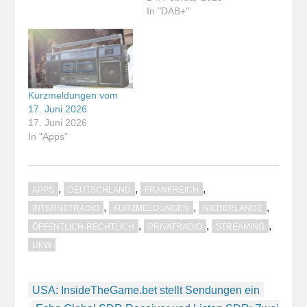
In "DAB+"
Kurzmeldungen vom
17. Juni 2026
17. Juni 2026
In "Apps"
,
,
,
APPS
DEUTSCHLAND
FRANKREICH
,
,
,
INTERNETRADIO
KURZMELDUNGEN
NIEDERLANDE
,
,
,
ÖFFENTLICH-RECHTLICH
PRIVATRADIO
STREAMING
UKW
Beitragsnavigation
USA: InsideTheGame.bet stellt Sendungen ein