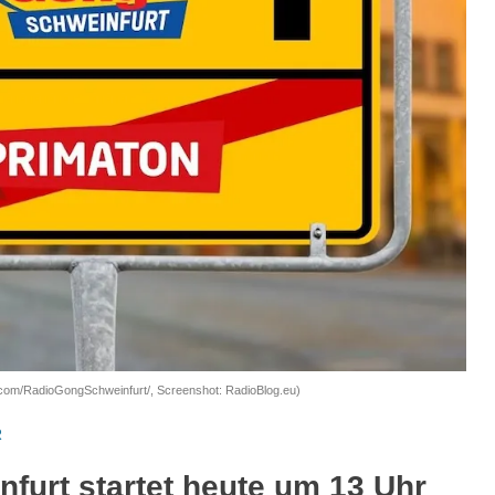
.com/RadioGongSchweinfurt/, Screenshot: RadioBlog.eu)
R
furt startet heute um 13 Uhr