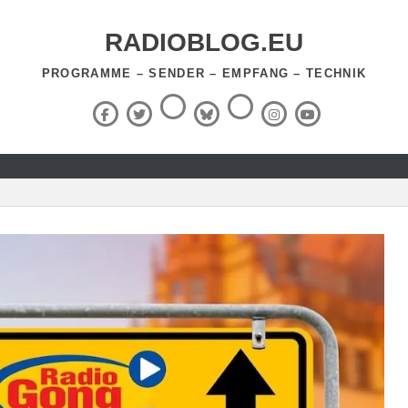
RADIOBLOG.EU
PROGRAMME – SENDER – EMPFANG – TECHNIK
Threads
RSS-
Facebook
X
BlueSky
Instagram
YouTube
Feed
(Twitter)