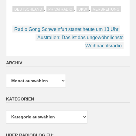
,
,
,
DEUTSCHLAND
PRIVATRADIO
UKW
VERBREITUNG
Beitragsnavigation
Radio Gong Schweinfurt startet heute um 13 Uhr
Australien: Das ist das ungewöhnlichste
Weihnachtsradio
ARCHIV
Archiv
KATEGORIEN
Kategorien
ÜBER RADIOBLOG.EU: