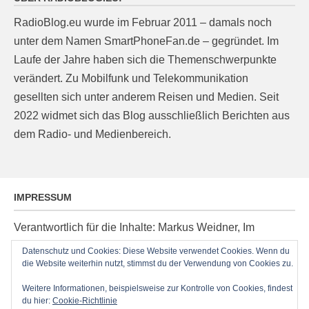
RadioBlog.eu wurde im Februar 2011 – damals noch
unter dem Namen SmartPhoneFan.de – gegründet. Im
Laufe der Jahre haben sich die Themenschwerpunkte
verändert. Zu Mobilfunk und Telekommunikation
gesellten sich unter anderem Reisen und Medien. Seit
2022 widmet sich das Blog ausschließlich Berichten aus
dem Radio- und Medienbereich.
IMPRESSUM
Verantwortlich für die Inhalte: Markus Weidner, Im
Ziegelacker 20, D-63599 Biebergemünd, E-Mail:
Datenschutz und Cookies: Diese Website verwendet Cookies. Wenn du
post@radioblog.eu
die Website weiterhin nutzt, stimmst du der Verwendung von Cookies zu.
Technik und Administration: Thomas Michel
Weitere Informationen, beispielsweise zur Kontrolle von Cookies, findest
du hier:
Cookie-Richtlinie