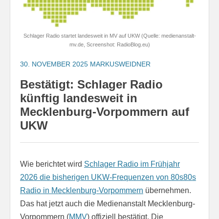
Schlager Radio startet landesweit in MV auf UKW (Quelle: medienanstalt-
mv.de, Screenshot: RadioBlog.eu)
30. NOVEMBER 2025
MARKUSWEIDNER
Bestätigt: Schlager Radio
künftig landesweit in
Mecklenburg-Vorpommern auf
UKW
Wie berichtet wird
Schlager Radio im Frühjahr
2026 die bisherigen UKW-Frequenzen von 80s80s
Radio in Mecklenburg-Vorpommern
übernehmen.
Das hat jetzt auch die Medienanstalt Mecklenburg-
Vorpommern (
MMV
) offiziell bestätigt. Die