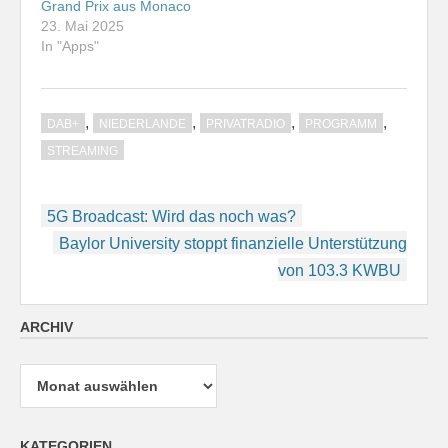
Grand Prix aus Monaco
23. Mai 2025
In "Apps"
,
,
,
,
DAB+
NIEDERLANDE
PRIVATRADIO
PROGRAMM
STREAMING
Beitragsnavigation
5G Broadcast: Wird das noch was?
Baylor University stoppt finanzielle Unterstützung
von 103.3 KWBU
ARCHIV
Archiv
KATEGORIEN