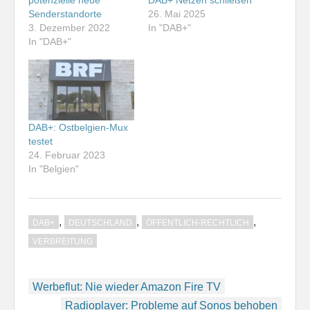
potenzielle neue
DAB+ Netzen schließen
Senderstandorte
26. Mai 2025
3. Dezember 2022
In "DAB+"
In "DAB+"
DAB+: Ostbelgien-Mux
testet
24. Februar 2023
In "Belgien"
,
,
,
DAB+
DEUTSCHLAND
ÖFFENTLICH-RECHTLICH
VERBREITUNG
Beitragsnavigation
Werbeflut: Nie wieder Amazon Fire TV
Radioplayer: Probleme auf Sonos behoben