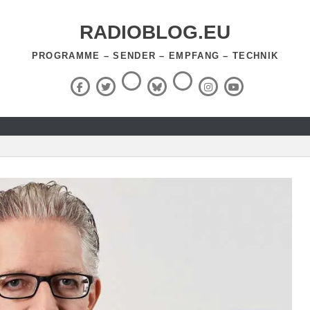
RADIOBLOG.EU
PROGRAMME – SENDER – EMPFANG – TECHNIK
Threads
RSS-
Facebook
X
BlueSky
Instagram
YouTube
Feed
(Twitter)