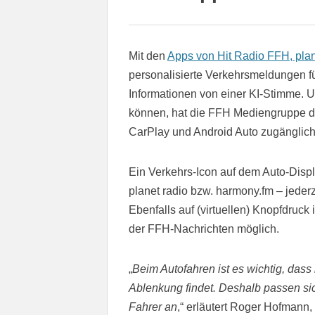
Mit den
Apps von Hit Radio FFH, pla
personalisierte Verkehrsmeldungen fü
Informationen von einer KI-Stimme. U
können, hat die FFH Mediengruppe d
CarPlay und Android Auto zugänglic
Ein Verkehrs-Icon auf dem Auto-Displ
planet radio bzw. harmony.fm – jederz
Ebenfalls auf (virtuellen) Knopfdruck 
der FFH-Nachrichten möglich.
„
Beim Autofahren ist es wichtig, das
Ablenkung findet. Deshalb passen sic
Fahrer an
,“ erläutert Roger Hofmann,