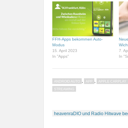
FFH-Apps bekommen Auto-
Neue
Modus
Wich
15. April 2023
7. Ap
In "Apps"
In "
,
,
ANDROID AUTO
APP
APPLE CARPLAY
STREAMING
Beitragsnavigation
heavenraDIO und Radio Hitwave begl