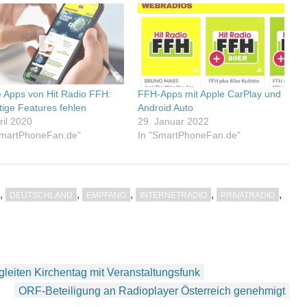
 Apps von Hit Radio FFH:
FFH-Apps mit Apple CarPlay und
tige Features fehlen
Android Auto
ril 2020
29. Januar 2022
SmartPhoneFan.de"
In "SmartPhoneFan.de"
,
,
,
,
,
DEUTSCHLAND
EMPFANG
INTERNETRADIO
PRIVATRADIO
eiten Kirchentag mit Veranstaltungsfunk
ORF-Beteiligung an Radioplayer Österreich genehmigt