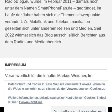
RadioBlog.eu wurde im Februar 2011 – damals noch
unter dem Namen SmartPhoneFan.de – gegründet. Im
Laufe der Jahre haben sich die Themenschwerpunkte
verändert. Zu Mobilfunk und Telekommunikation
gesellten sich unter anderem Reisen und Medien. Seit
2022 widmet sich das Blog ausschließlich Berichten aus
dem Radio- und Medienbereich.
IMPRESSUM
Verantwortlich für die Inhalte: Markus Weidner, Im
Ziegelacker 20, D-63599 Biebergemünd, E-Mail:
Datenschutz und Cookies: Diese Website verwendet Cookies. Wenn du
post@radioblog.eu
die Website weiterhin nutzt, stimmst du der Verwendung von Cookies zu.
Technik und Administration: Thomas Michel
Weitere Informationen, beispielsweise zur Kontrolle von Cookies, findest
du hier:
Cookie-Richtlinie