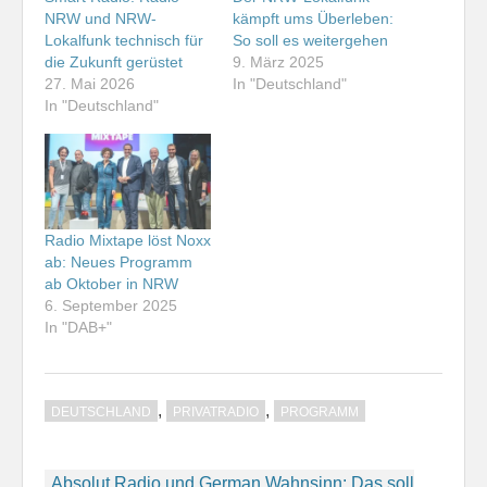
NRW und NRW-
kämpft ums Überleben:
Lokalfunk technisch für
So soll es weitergehen
die Zukunft gerüstet
9. März 2025
27. Mai 2026
In "Deutschland"
In "Deutschland"
Radio Mixtape löst Noxx
ab: Neues Programm
ab Oktober in NRW
6. September 2025
In "DAB+"
,
,
DEUTSCHLAND
PRIVATRADIO
PROGRAMM
Beitragsnavigation
Absolut Radio und German Wahnsinn: Das soll