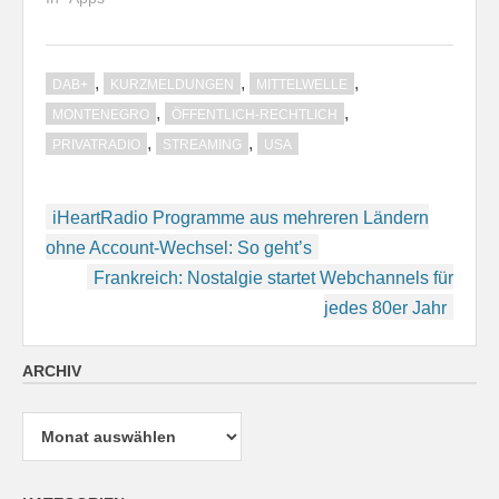
,
,
,
DAB+
KURZMELDUNGEN
MITTELWELLE
,
,
MONTENEGRO
ÖFFENTLICH-RECHTLICH
,
,
PRIVATRADIO
STREAMING
USA
Beitragsnavigation
iHeartRadio Programme aus mehreren Ländern
ohne Account-Wechsel: So geht’s
Frankreich: Nostalgie startet Webchannels für
jedes 80er Jahr
ARCHIV
Archiv