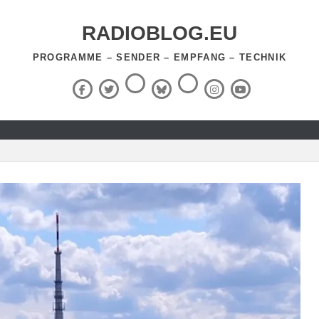
RADIOBLOG.EU
PROGRAMME – SENDER – EMPFANG – TECHNIK
Threads
RSS-
Facebook
X
BlueSky
Instagram
YouTube
Feed
(Twitter)