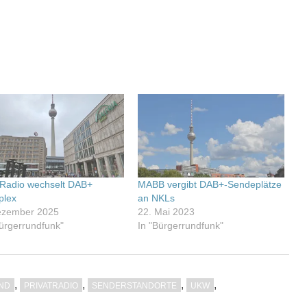
 Radio wechselt DAB+
MABB vergibt DAB+-Sendeplätze
plex
an NKLs
ezember 2025
22. Mai 2023
Bürgerrundfunk"
In "Bürgerrundfunk"
,
,
,
,
ND
PRIVATRADIO
SENDERSTANDORTE
UKW