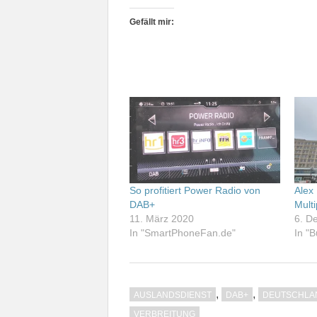
Gefällt mir:
So profitiert Power Radio von
Alex
DAB+
Multi
11. März 2020
6. D
In "SmartPhoneFan.de"
In "
,
,
AUSLANDSDIENST
DAB+
DEUTSCHLA
VERBREITUNG