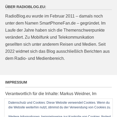
ÜBER RADIOBLOG.EU:
RadioBlog.eu wurde im Februar 2011 – damals noch
unter dem Namen SmartPhoneFan.de – gegründet. Im
Laufe der Jahre haben sich die Themenschwerpunkte
verändert. Zu Mobilfunk und Telekommunikation
gesellten sich unter anderem Reisen und Medien. Seit
2022 widmet sich das Blog ausschließlich Berichten aus
dem Radio- und Medienbereich.
IMPRESSUM
Verantwortlich für die Inhalte: Markus Weidner, Im
Ziegelacker 20, D-63599 Biebergemünd, E-Mail:
Datenschutz und Cookies: Diese Website verwendet Cookies. Wenn du
die Website weiterhin nutzt, stimmst du der Verwendung von Cookies zu.
post@radioblog.eu
Technik und Administration: Thomas Michel
Weitere Informationen, beispielsweise zur Kontrolle von Cookies, findest