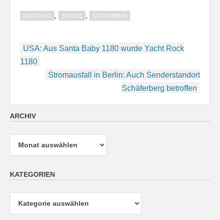
,
,
EMPFANG
SONOS
STREAMING
Beitragsnavigation
USA: Aus Santa Baby 1180 wurde Yacht Rock
1180
Stromausfall in Berlin: Auch Senderstandort
Schäferberg betroffen
ARCHIV
Archiv
KATEGORIEN
Kategorien