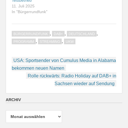
Testbetrieb
11. Juli 2025
In "Bürgerrundfunk"
,
,
,
BÜRGERRUNDFUNK
DAB+
DEUTSCHLAND
,
,
PROGRAMM
STREAMING
UKW
Beitragsnavigation
USA: Sportsender von Cumulus Media in Alabama
bekommen neuen Namen
Rolle rückwärts: Radio Holiday auf DAB+ in
Sachsen wieder auf Sendung
ARCHIV
Archiv