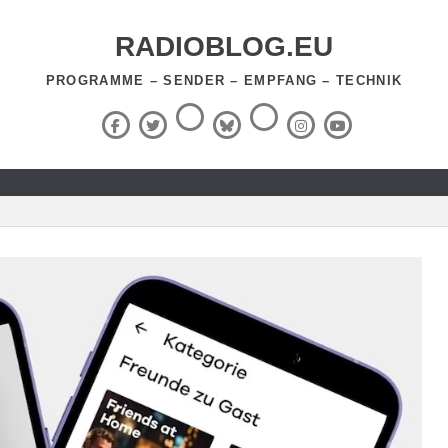
RADIOBLOG.EU
PROGRAMME – SENDER – EMPFANG – TECHNIK
Threads
RSS-
Facebook
X
BlueSky
Instagram
YouTube
Feed
(Twitter)