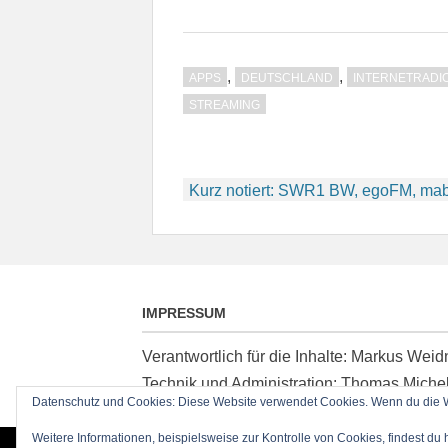
,
,
APPS
DEUTSCHLAND
INTERNETRADI
STREAMING
Beitragsnavigation
Kurz notiert: SWR1 BW, egoFM, ma
IMPRESSUM
Verantwortlich für die Inhalte: Markus We
Technik und Administration: Thomas Miche
Datenschutz und Cookies: Diese Website verwendet Cookies. Wenn du die We
Weitere Informationen, beispielsweise zur Kontrolle von Cookies, findest du 