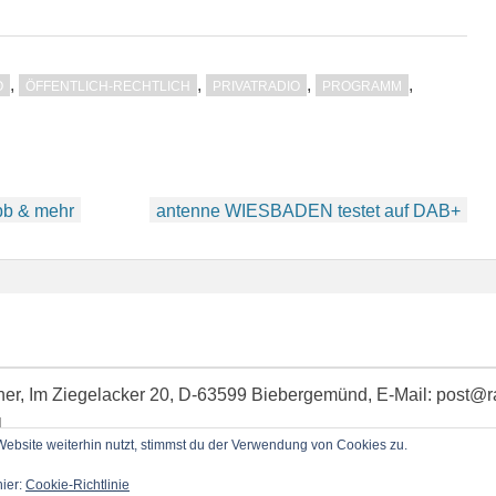
,
,
,
,
O
ÖFFENTLICH-RECHTLICH
PRIVATRADIO
PROGRAMM
bb & mehr
antenne WIESBADEN testet auf DAB+
idner, Im Ziegelacker 20, D-63599 Biebergemünd, E-Mail: post@
l
bsite weiterhin nutzt, stimmst du der Verwendung von Cookies zu.
hier:
Cookie-Richtlinie