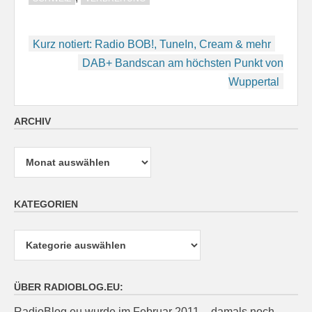
Beitragsnavigation
Kurz notiert: Radio BOB!, TuneIn, Cream & mehr
DAB+ Bandscan am höchsten Punkt von
Wuppertal
ARCHIV
Archiv
KATEGORIEN
Kategorien
ÜBER RADIOBLOG.EU:
RadioBlog.eu wurde im Februar 2011 – damals noch