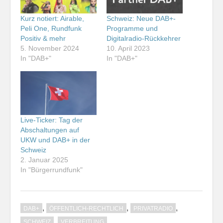
Kurz notiert: Airable,
Schweiz: Neue DAB+-
Peli One, Rundfunk
Programme und
Positiv & mehr
Digitalradio-Rückkehrer
5. November 2024
10. April 2023
In "DAB+"
In "DAB+"
Live-Ticker: Tag der
Abschaltungen auf
UKW und DAB+ in der
Schweiz
2. Januar 2025
In "Bürgerrundfunk"
,
,
,
DAB+
ÖFFENTLICH-RECHTLICH
PRIVATRADIO
,
SCHWEIZ
VERBREITUNG