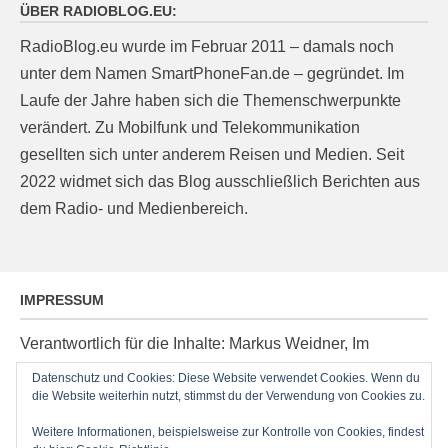
ÜBER RADIOBLOG.EU:
RadioBlog.eu wurde im Februar 2011 – damals noch
unter dem Namen SmartPhoneFan.de – gegründet. Im
Laufe der Jahre haben sich die Themenschwerpunkte
verändert. Zu Mobilfunk und Telekommunikation
gesellten sich unter anderem Reisen und Medien. Seit
2022 widmet sich das Blog ausschließlich Berichten aus
dem Radio- und Medienbereich.
IMPRESSUM
Verantwortlich für die Inhalte: Markus Weidner, Im
Ziegelacker 20, D-63599 Biebergemünd, E-Mail:
Datenschutz und Cookies: Diese Website verwendet Cookies. Wenn du
die Website weiterhin nutzt, stimmst du der Verwendung von Cookies zu.
post@radioblog.eu
Technik und Administration: Thomas Michel
Weitere Informationen, beispielsweise zur Kontrolle von Cookies, findest