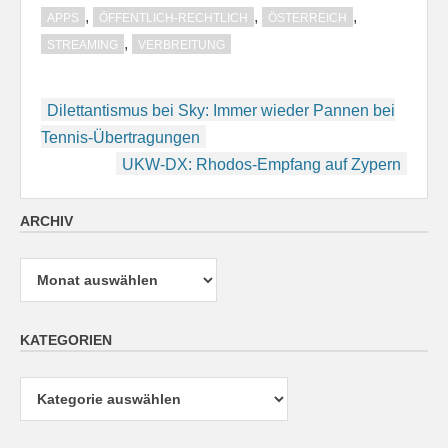
,
,
,
APPS
ÖFFENTLICH-RECHTLICH
ÖSTERREICH
,
STREAMING
VERBREITUNG
Beitragsnavigation
Dilettantismus bei Sky: Immer wieder Pannen bei
Tennis-Übertragungen
UKW-DX: Rhodos-Empfang auf Zypern
ARCHIV
Archiv
KATEGORIEN
Kategorien