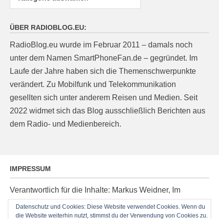
ÜBER RADIOBLOG.EU:
RadioBlog.eu wurde im Februar 2011 – damals noch
unter dem Namen SmartPhoneFan.de – gegründet. Im
Laufe der Jahre haben sich die Themenschwerpunkte
verändert. Zu Mobilfunk und Telekommunikation
gesellten sich unter anderem Reisen und Medien. Seit
2022 widmet sich das Blog ausschließlich Berichten aus
dem Radio- und Medienbereich.
IMPRESSUM
Verantwortlich für die Inhalte: Markus Weidner, Im
Ziegelacker 20, D-63599 Biebergemünd, E-Mail:
Datenschutz und Cookies: Diese Website verwendet Cookies. Wenn du
die Website weiterhin nutzt, stimmst du der Verwendung von Cookies zu.
post@radioblog.eu