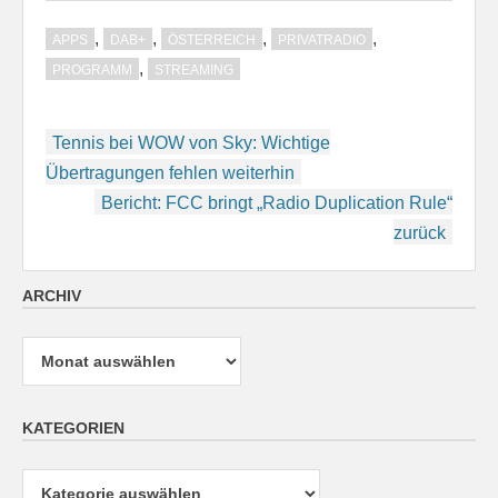
,
,
,
,
APPS
DAB+
ÖSTERREICH
PRIVATRADIO
,
PROGRAMM
STREAMING
Beitragsnavigation
Tennis bei WOW von Sky: Wichtige
Übertragungen fehlen weiterhin
Bericht: FCC bringt „Radio Duplication Rule“
zurück
ARCHIV
Archiv
KATEGORIEN
Kategorien