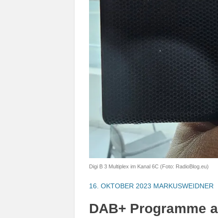
Digi B 3 Multiplex im Kanal 6C (Foto: RadioBlog.eu)
16. OKTOBER 2023
MARKUSWEIDNER
DAB+ Programme auf