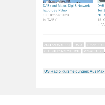
DAB+ auf Malta: Digi B Network
DAB+
hat große Pläne
Teil 
10. Oktober 2023
NET
In "DAB+"
15. 
In "
,
,
AUSLANDSDIENST
DAB+
FRANKREIC
,
ÖFFENTLICH-RECHTLICH
PRIVATRADIO
Beitragsnavigation
US Radio Kurzmeldungen: Aus Max 1