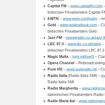
Capital FM
–
www.capitalfm.com
–
britischen Privatsenders Capital 
EWTN
–
www.ewtn.com/radio
– re
Gold
–
www.goldradiouk.com
– Cl
britischen Privatsenders Gold
Jazz FM
–
planetradio.co.uk/jazz-
LBC 97.3
–
www.lbc.co.uk/radio
– 
britischen Privatsenders LBC 97.3
Magic Malta
–
tvmi.mt/live/5
– Clai
Opera Channel
– Rebroadcasting
Pure HD
–
www.pureradio.mt
– Cl
Radio Italia
(Radio Italia SMI) –
ww
Radio Italia SMI
Radio Margherita
–
www.radiomar
italienischen Privatsenders Radio
Radio Maria Ital
–
www.radiomaria