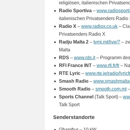
religiösen, italienischen Privatse
Radio Sportiva
–
www.radiosport
italienischen Privatsenders Radio 
Radio X
–
www.radiox.co.uk
– Cla
Privatsenders Radio X
Radju Malta 2
–
tvmi.mt/live/7
– zw
Malta
RDS
–
www.rds.it
– Programm des 
RFI France INT
–
www.rfi.fr/fr
– Na
RTE Lyric
–
www.rte.ie/radio/lyric
Smash Radio
–
www.smashmalta
Smooth Radio
–
smooth.com.mt
–
Sports Channel
(Talk Sport) –
www
Talk Sport
Senderstandorte
Għargħur – 10 kW