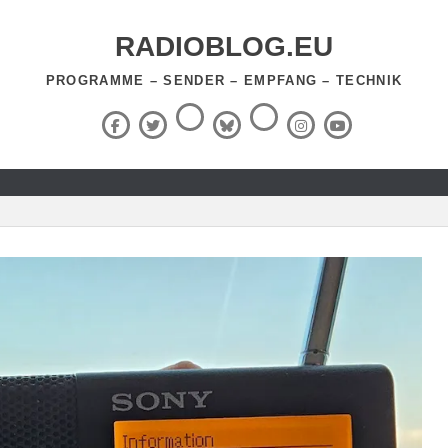
RADIOBLOG.EU
PROGRAMME – SENDER – EMPFANG – TECHNIK
Threads
RSS-
Facebook
X
BlueSky
Instagram
YouTube
Feed
(Twitter)