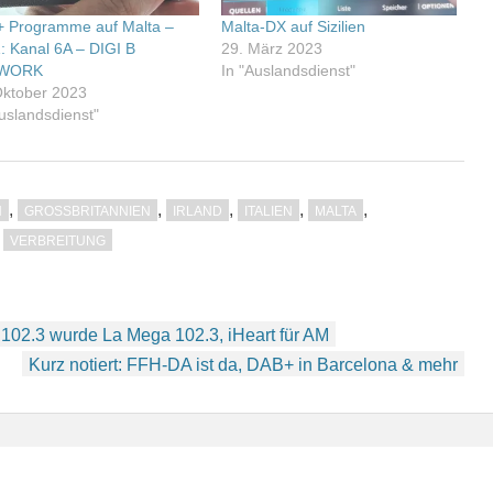
 Programme auf Malta –
Malta-DX auf Sizilien
1: Kanal 6A – DIGI B
29. März 2023
WORK
In "Auslandsdienst"
Oktober 2023
Auslandsdienst"
,
,
,
,
,
H
GROSSBRITANNIEN
IRLAND
ITALIEN
MALTA
,
VERBREITUNG
02.3 wurde La Mega 102.3, iHeart für AM
Kurz notiert: FFH-DA ist da, DAB+ in Barcelona & mehr