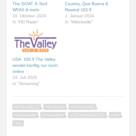
The GOAT, K-Surf,
Country, Que Buena &
WFAS & mehr
Rewind 103.9
10. Oktober 2024
1. Januar 2024
In "HD Radio"
In "Mittelwelle"
USA: 100.9 The Valley
sendet künftig nur noch
online
24. Juli 2025
In "Streaming"
,
,
,
MITTELWELLE
PAY-RADIO
PRIVATRADIO
,
,
,
,
PROGRAMM
STREAMING
STREAMINGDIENST
UKW
USA