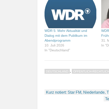
WDR 5: Mehr Aktualität und
WDR 
Dialog mit dem Publikum im
Früh
Abendprogramm
31. 
10. Juli 2026
In "
In "Deutschland"
,
DEUTSCHLAND
ÖFFENTLICH-RECHTLIC
Beitragsnavigation
Kurz notiert: Star FM, Niederlande,
Te