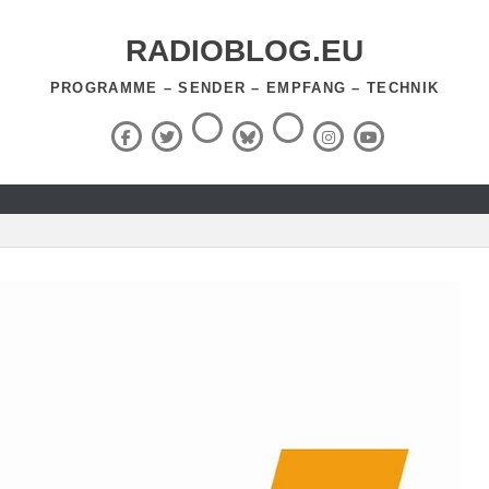
RADIOBLOG.EU
PROGRAMME – SENDER – EMPFANG – TECHNIK
Threads
RSS-
Facebook
X
BlueSky
Instagram
YouTube
Feed
(Twitter)