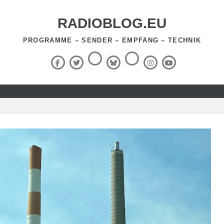
RADIOBLOG.EU
PROGRAMME – SENDER – EMPFANG – TECHNIK
Threads
RSS-
Facebook
X
BlueSky
Instagram
YouTube
Feed
(Twitter)