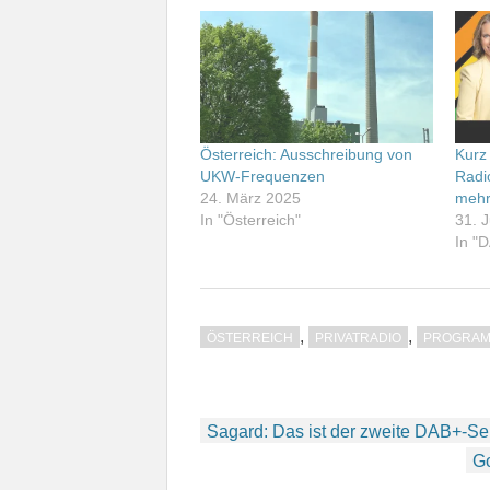
Österreich: Ausschreibung von
Kurz 
UKW-Frequenzen
Radi
24. März 2025
meh
In "Österreich"
31. J
In "
,
,
ÖSTERREICH
PRIVATRADIO
PROGRA
Beitragsnavigation
Sagard: Das ist der zweite DAB+-S
Go