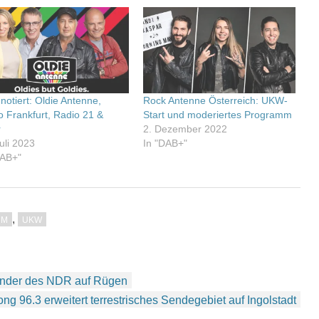
notiert: Oldie Antenne,
Rock Antenne Österreich: UKW-
o Frankfurt, Radio 21 &
Start und moderiertes Programm
r
2. Dezember 2022
uli 2023
In "DAB+"
DAB+"
,
MM
UKW
ender des NDR auf Rügen
ng 96.3 erweitert terrestrisches Sendegebiet auf Ingolstadt