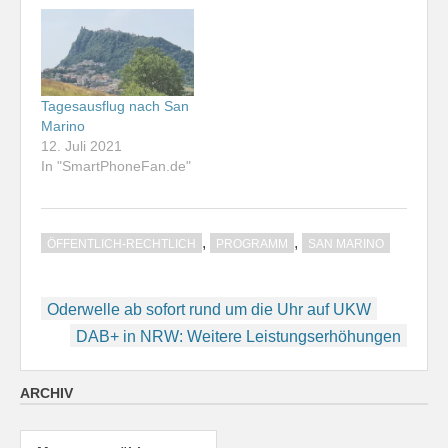
Tagesausflug nach San
Marino
12. Juli 2021
In "SmartPhoneFan.de"
,
,
ÖFFENTLICH-RECHTLICH
PROGRAMM
SAN MARINO
Beitragsnavigation
Oderwelle ab sofort rund um die Uhr auf UKW
DAB+ in NRW: Weitere Leistungserhöhungen
ARCHIV
Archiv