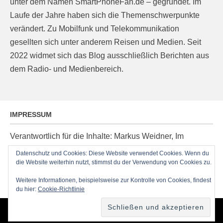
unter dem Namen SmartPhoneFan.de – gegründet. Im
Laufe der Jahre haben sich die Themenschwerpunkte
verändert. Zu Mobilfunk und Telekommunikation
gesellten sich unter anderem Reisen und Medien. Seit
2022 widmet sich das Blog ausschließlich Berichten aus
dem Radio- und Medienbereich.
IMPRESSUM
Verantwortlich für die Inhalte: Markus Weidner, Im
Ziegelacker 20, D-63599 Biebergemünd, E-Mail:
Datenschutz und Cookies: Diese Website verwendet Cookies. Wenn du
die Website weiterhin nutzt, stimmst du der Verwendung von Cookies zu.
post@radioblog.eu
Technik und Administration: Thomas Michel
Weitere Informationen, beispielsweise zur Kontrolle von Cookies, findest
du hier:
Cookie-Richtlinie
Copyright © 2026
RadioBlog.eu
•
Chicago von
Catch Themes