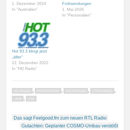
1. Dezember 2024
Frühsendungen
In "Australien"
1. Mai 2026
In "Personalien"
Hot 93.3 klingt jetzt
„älter“
22. Dezember 2022
In "HD Radio"
,
,
,
,
HD RADIO
PRIVATRADIO
PROGRAMM
STREAMING
,
UKW
USA
Beitragsnavigation
Das sagt Feelgood.fm zum neuen RTL Radio
Gutachten: Geplanter COSMO-Umbau verstößt