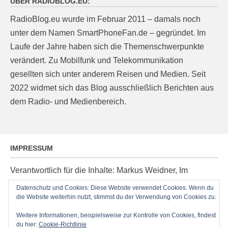
ÜBER RADIOBLOG.EU:
RadioBlog.eu wurde im Februar 2011 – damals noch
unter dem Namen SmartPhoneFan.de – gegründet. Im
Laufe der Jahre haben sich die Themenschwerpunkte
verändert. Zu Mobilfunk und Telekommunikation
gesellten sich unter anderem Reisen und Medien. Seit
2022 widmet sich das Blog ausschließlich Berichten aus
dem Radio- und Medienbereich.
IMPRESSUM
Verantwortlich für die Inhalte: Markus Weidner, Im
Ziegelacker 20, D-63599 Biebergemünd, E-Mail:
Datenschutz und Cookies: Diese Website verwendet Cookies. Wenn du
post@radioblog.eu
die Website weiterhin nutzt, stimmst du der Verwendung von Cookies zu.
Technik und Administration: Thomas Michel
Weitere Informationen, beispielsweise zur Kontrolle von Cookies, findest
du hier:
Cookie-Richtlinie