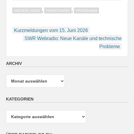
,
,
NIEDERLANDE
PRIVATRADIO
PROGRAMM
Beitragsnavigation
Kurzmeldungen vom 15. Juni 2026
SWR Webradio: Neue Kanäle und technische
Probleme
ARCHIV
Archiv
KATEGORIEN
Kategorien