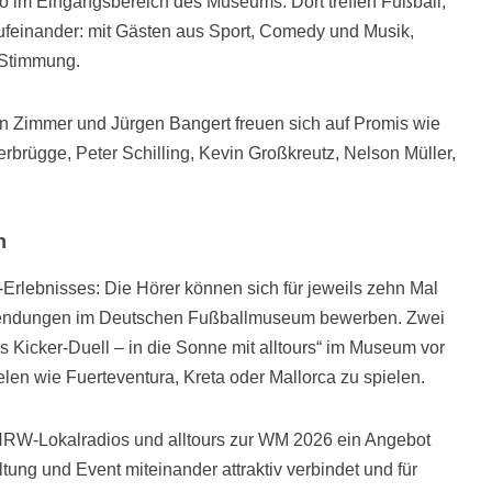
o im Eingangsbereich des Museums. Dort treffen Fußball,
feinander: mit Gästen aus Sport, Comedy und Musik,
-Stimmung.
 Zimmer und Jürgen Bangert freuen sich auf Promis wie
rbrügge, Peter Schilling, Kevin Großkreutz, Nelson Müller,
n
Erlebnisses: Die Hörer können sich für jeweils zehn Mal
n Sendungen im Deutschen Fußballmuseum bewerben. Zwei
 Kicker-Duell – in die Sonne mit alltours“ im Museum vor
ielen wie Fuerteventura, Kreta oder Mallorca zu spielen.
 NRW-Lokalradios und alltours zur WM 2026 ein Angebot
tung und Event miteinander attraktiv verbindet und für