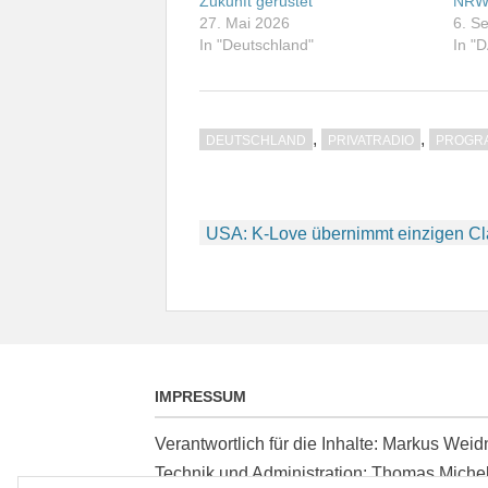
Zukunft gerüstet
NR
27. Mai 2026
6. S
In "Deutschland"
In "
,
,
DEUTSCHLAND
PRIVATRADIO
PROGR
Beitragsnavigation
USA: K-Love übernimmt einzigen Cl
IMPRESSUM
Verantwortlich für die Inhalte: Markus We
Technik und Administration: Thomas Miche