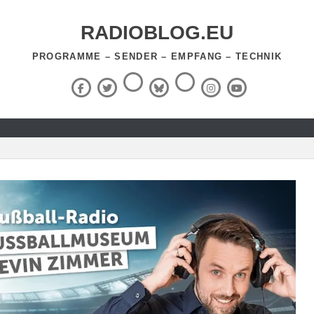
RADIOBLOG.EU
PROGRAMME – SENDER – EMPFANG – TECHNIK
Threads
RSS-
Facebook
X
BlueSky
Instagram
YouTube
Feed
(Twitter)