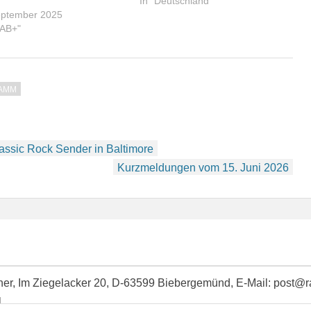
W
In "Deutschland"
eptember 2025
DAB+"
AMM
assic Rock Sender in Baltimore
Kurzmeldungen vom 15. Juni 2026
idner, Im Ziegelacker 20, D-63599 Biebergemünd, E-Mail: post@
l