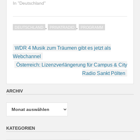
In "Deutschland"
,
,
DEUTSCHLAND
PRIVATRADIO
PROGRAMM
Beitragsnavigation
WDR 4 Musik zum Träumen gibt es jetzt als
Webchannel
Österreich: Lizenzverlängerung für Campus & City
Radio Sankt Pölten
ARCHIV
Archiv
KATEGORIEN