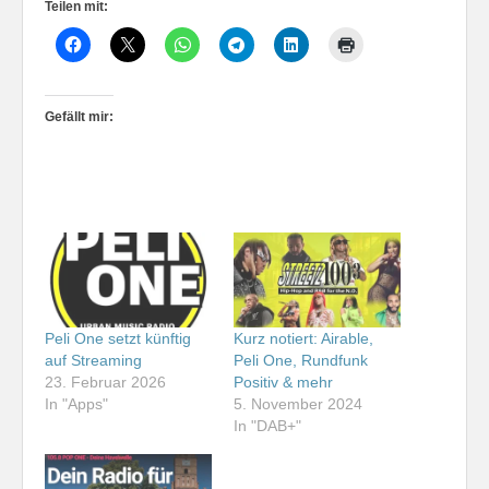
Teilen mit:
Gefällt mir:
Peli One setzt künftig
Kurz notiert: Airable,
auf Streaming
Peli One, Rundfunk
23. Februar 2026
Positiv & mehr
In "Apps"
5. November 2024
In "DAB+"