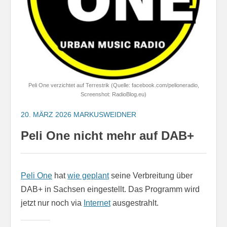
Peli One verzichtet auf Terrestrik (Quelle: facebook.com/pelioneradio,
Screenshot: RadioBlog.eu)
20. MÄRZ 2026
MARKUSWEIDNER
Peli One nicht mehr auf DAB+
Peli One
hat
wie geplant
seine Verbreitung über
DAB+ in Sachsen eingestellt. Das Programm wird
jetzt nur noch via
Internet
ausgestrahlt.