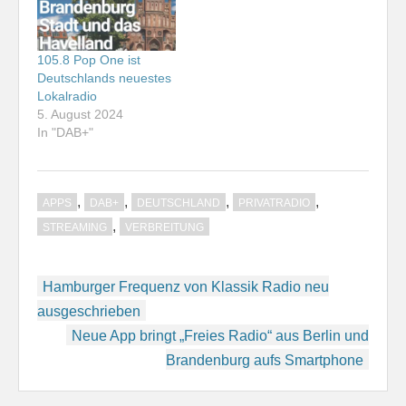
105.8 Pop One ist
Deutschlands neuestes
Lokalradio
5. August 2024
In "DAB+"
,
,
,
,
APPS
DAB+
DEUTSCHLAND
PRIVATRADIO
,
STREAMING
VERBREITUNG
Beitragsnavigation
Hamburger Frequenz von Klassik Radio neu
ausgeschrieben
Neue App bringt „Freies Radio“ aus Berlin und
Brandenburg aufs Smartphone