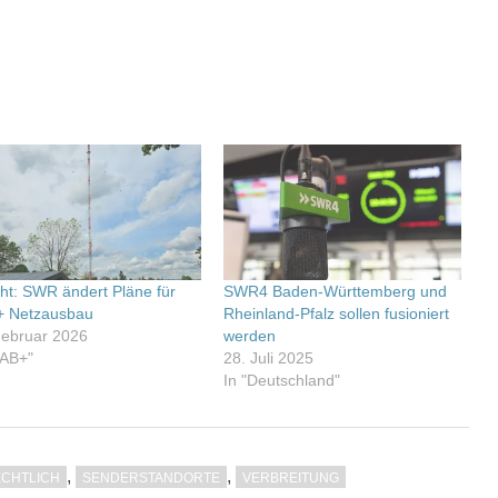
cht: SWR ändert Pläne für
SWR4 Baden-Württemberg und
 Netzausbau
Rheinland-Pfalz sollen fusioniert
Februar 2026
werden
DAB+"
28. Juli 2025
In "Deutschland"
,
,
ECHTLICH
SENDERSTANDORTE
VERBREITUNG