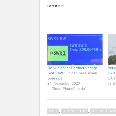
Gefällt mir:
DAB+-Sender Hardberg bringt
Beri
SWR BaWü in den hessischen
DAB+
Spessart
18. 
24. November 2020
In "
In "SmartPhoneFan.de"
,
,
DAB+
DEUTSCHLAND
ÖFFENTLICH-R