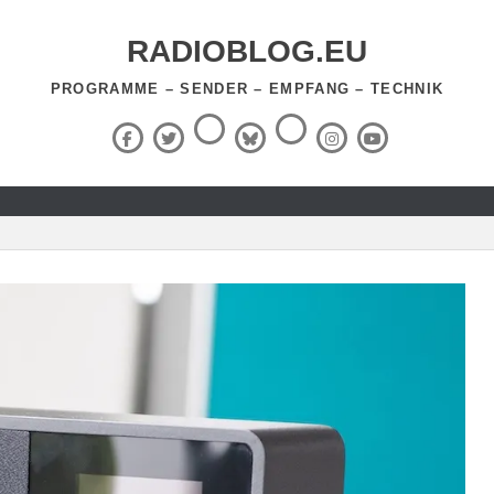
RADIOBLOG.EU
PROGRAMME – SENDER – EMPFANG – TECHNIK
Threads
RSS-
Facebook
X
BlueSky
Instagram
YouTube
Feed
(Twitter)