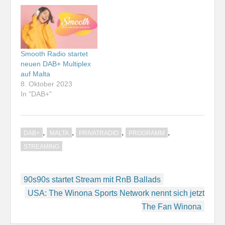
Smooth Radio startet
neuen DAB+ Multiplex
auf Malta
8. Oktober 2023
In "DAB+"
,
,
,
,
DAB+
MALTA
PRIVATRADIO
PROGRAMM
STREAMING
Beitragsnavigation
90s90s startet Stream mit RnB Ballads
USA: The Winona Sports Network nennt sich jetzt
The Fan Winona