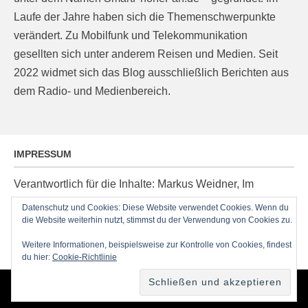
Laufe der Jahre haben sich die Themenschwerpunkte
verändert. Zu Mobilfunk und Telekommunikation
gesellten sich unter anderem Reisen und Medien. Seit
2022 widmet sich das Blog ausschließlich Berichten aus
dem Radio- und Medienbereich.
IMPRESSUM
Verantwortlich für die Inhalte: Markus Weidner, Im
Ziegelacker 20, D-63599 Biebergemünd, E-Mail:
Datenschutz und Cookies: Diese Website verwendet Cookies. Wenn du
post@radioblog.eu
die Website weiterhin nutzt, stimmst du der Verwendung von Cookies zu.
Technik und Administration: Thomas Michel
Weitere Informationen, beispielsweise zur Kontrolle von Cookies, findest
du hier:
Cookie-Richtlinie
Copyright © 2026
RadioBlog.eu
•
Chicago von
Catch Themes