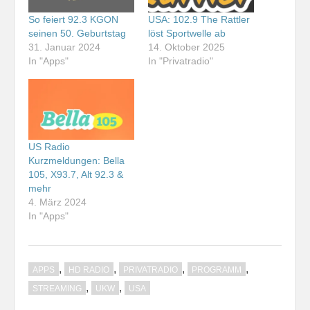
So feiert 92.3 KGON
USA: 102.9 The Rattler
seinen 50. Geburtstag
löst Sportwelle ab
31. Januar 2024
14. Oktober 2025
In "Apps"
In "Privatradio"
US Radio
Kurzmeldungen: Bella
105, X93.7, Alt 92.3 &
mehr
4. März 2024
In "Apps"
,
,
,
,
APPS
HD RADIO
PRIVATRADIO
PROGRAMM
,
,
STREAMING
UKW
USA