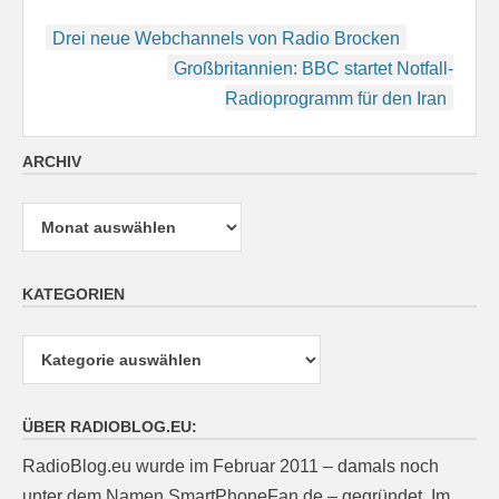
Beitragsnavigation
Drei neue Webchannels von Radio Brocken
Großbritannien: BBC startet Notfall-
Radioprogramm für den Iran
ARCHIV
Archiv
KATEGORIEN
Kategorien
ÜBER RADIOBLOG.EU:
RadioBlog.eu wurde im Februar 2011 – damals noch
unter dem Namen SmartPhoneFan.de – gegründet. Im